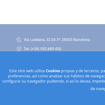
Via Laietana, 32-34 3º, 08003 Barcelona
Tel: (+34) 932.689.430
feteia@feteia.org
Contacto
Condiciones de Uso
Este sitio web utiliza
Cookies
propias y de terceros, p
Política de privacidad redes sociales
preferencias, así como analizar sus hábitos de navegaci
Política de Privacidad
configurar su navegador pudiendo, si así lo desea, imped
Ética y Transparencia
de nave