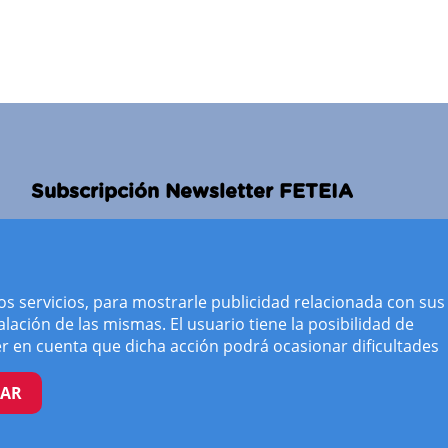
Subscripción Newsletter FETEIA
*
indicates required
*
Dirección de correo electrónico
os servicios, para mostrarle publicidad relacionada con sus
lación de las mismas. El usuario tiene la posibilidad de
r en cuenta que dicha acción podrá ocasionar dificultades
TAR
Ver Newsletters FETEIA ( Archivo )