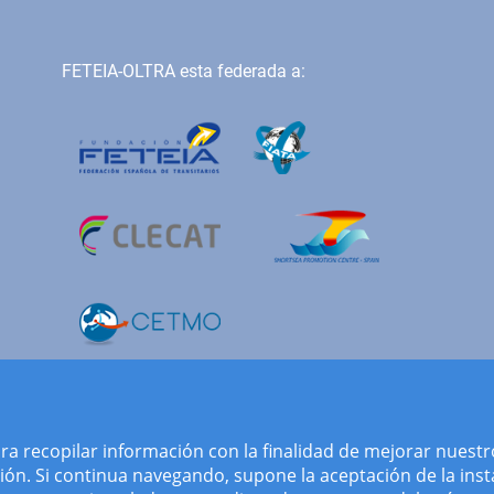
FETEIA-OLTRA esta federada a:
ara recopilar información con la finalidad de mejorar nuestr
ón. Si continua navegando, supone la aceptación de la insta