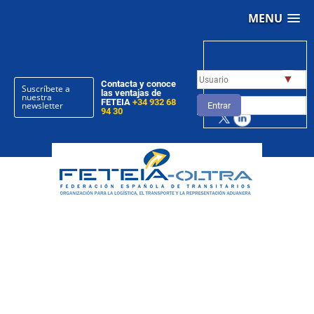
MENU
▼
Contacta y conoce
Suscríbete a
las ventajas de
nuestra
FETEIA
+34 932 68
newsletter
Entrar
94 30