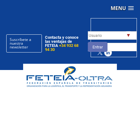
MENU
▼
Contacta y conoce
Suscríbete a
las ventajas de
nuestra
FETEIA
+34 932 68
newsletter
Entrar
94 30