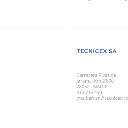
TECNICEX SA
Carretera Rivas de
Jarama, Km.2'800
28052 - MADRID
913 716 490
jmalbarran@tecnicex.