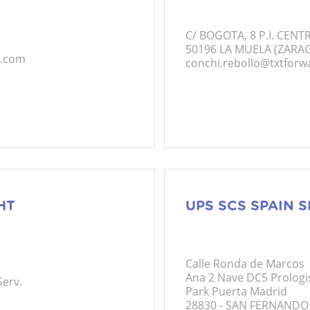
2
C/ BOGOTA, 8 P.I. CENT
50196 LA MUELA (ZARA
t.com
conchi.rebollo@txtforw
HT
UPS SCS SPAIN S
Calle Ronda de Marcos
Ana 2 Nave DC5 Prologi
Serv.
Park Puerta Madrid
28830 - SAN FERNANDO