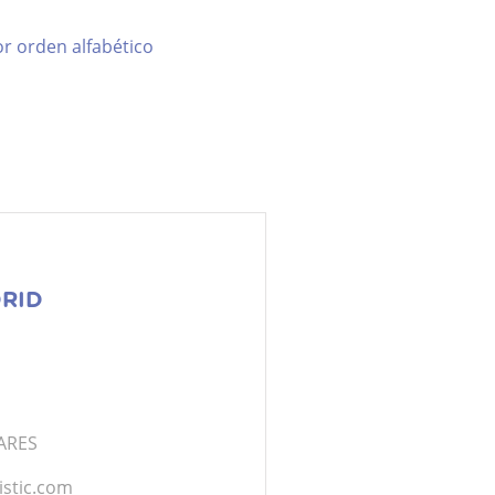
r orden alfabético
RID
NARES
stic.com