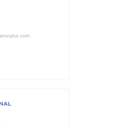
ransnatur.com
ONAL
L