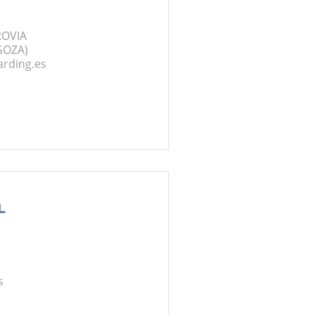
ROVIA
GOZA)
arding.es
L
s