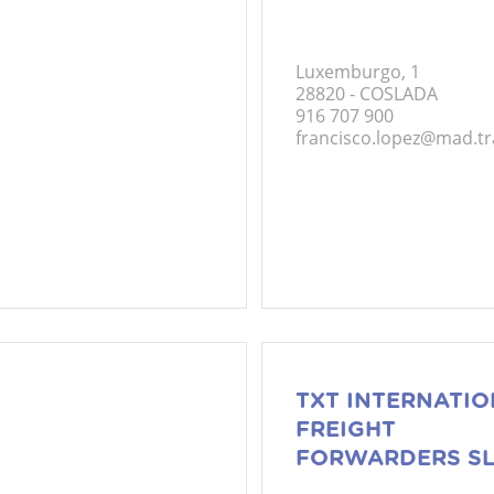
Luxemburgo, 1
28820 - COSLADA
916 707 900
francisco.lopez@mad.t
TXT INTERNATI
FREIGHT
FORWARDERS S