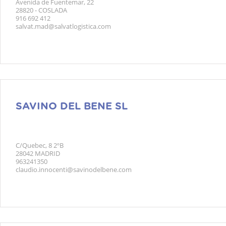
Avenida de Fuentemar, 22
28820 - COSLADA
916 692 412
salvat.mad@salvatlogistica.com
SAVINO DEL BENE SL
C/Quebec, 8 2ºB
28042 MADRID
963241350
claudio.innocenti@savinodelbene.com