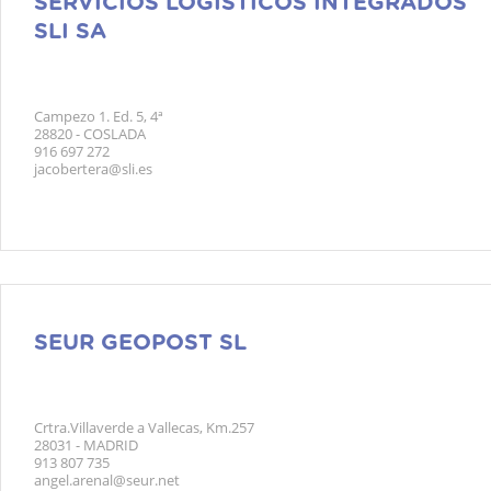
SERVICIOS LOGISTICOS INTEGRADOS
SLI SA
Campezo 1. Ed. 5, 4ª
28820 - COSLADA
916 697 272
jacobertera@sli.es
SEUR GEOPOST SL
Crtra.Villaverde a Vallecas, Km.257
28031 - MADRID
913 807 735
angel.arenal@seur.net