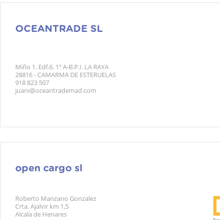
OCEANTRADE SL
Miño 1. Edf.6. 1º A-B.P.I. LA RAYA
28816 - CAMARMA DE ESTERUELAS
918 823 507
juani@oceantrademad.com
open cargo sl
Roberto Manzano Gonzalez
Crta. Ajalvir km 1,5
Alcala de Henares