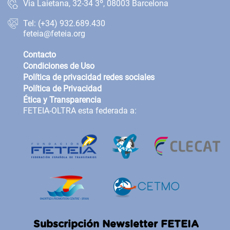
Via Laietana, 32-34 3º, 08003 Barcelona
Tel: (+34) 932.689.430
feteia@feteia.org
Contacto
Condiciones de Uso
Política de privacidad redes sociales
Política de Privacidad
Ética y Transparencia
FETEIA-OLTRA esta federada a:
Subscripción Newsletter FETEIA