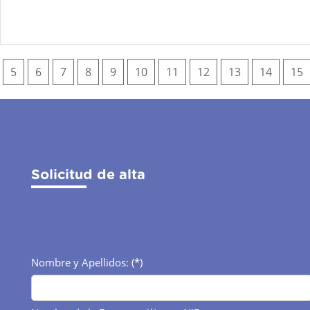
5
6
7
8
9
10
11
12
13
14
15
Solicitud de alta
Nombre y Apellidos: (*)