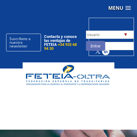
MENU
▼
Contacta y conoce
Suscríbete a
las ventajas de
nuestra
FETEIA
+34 932 68
newsletter
Entrar
94 30