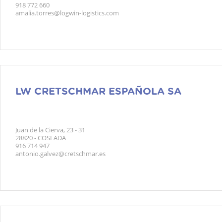
918 772 660
amalia.torres@logwin-logistics.com
LW CRETSCHMAR ESPAÑOLA SA
Juan de la Cierva, 23 - 31
28820 - COSLADA
916 714 947
antonio.galvez@cretschmar.es