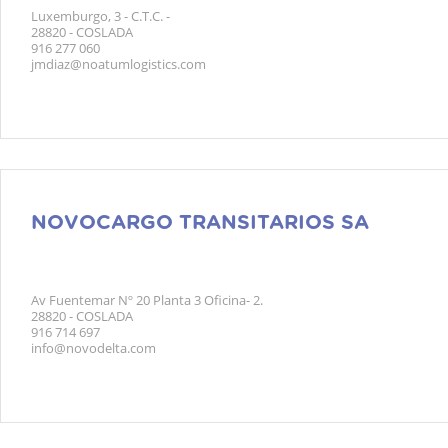
Luxemburgo, 3 - C.T.C. -
28820 - COSLADA
916 277 060
jmdiaz@noatumlogistics.com
NOVOCARGO TRANSITARIOS SA
Av Fuentemar Nº 20 Planta 3 Oficina- 2.
28820 - COSLADA
916 714 697
info@novodelta.com