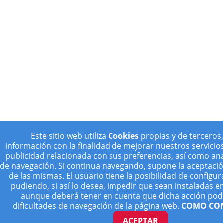
Este sitio web utiliza
Cookies
propias y de terceros,
información con la finalidad de mejorar nuestros servicio
publicidad relacionada con sus preferencias, así como ana
de navegación. Si continua navegando, supone la aceptación
de las mismas. El usuario tiene la posibilidad de configu
pudiendo, si así lo desea, impedir que sean instaladas e
aunque deberá tener en cuenta que dicha acción pod
dificultades de navegación de la página web.
COMO CO
ACEPTAR