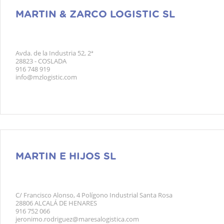
MARTIN & ZARCO LOGISTIC SL
Avda. de la Industria 52, 2ª
28823 - COSLADA
916 748 919
info@mzlogistic.com
MARTIN E HIJOS SL
C/ Francisco Alonso, 4 Polígono Industrial Santa Rosa
28806 ALCALÁ DE HENARES
916 752 066
jeronimo.rodriguez@maresalogistica.com