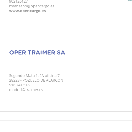
902126127
rmanzano@opencargo.es
www.opencargo.es
OPER TRAIMER SA
Segundo Mata 1, 2ª, oficina 7
28223 - POZUELO DE ALARCON
916 741 516
madrid@traimer.es