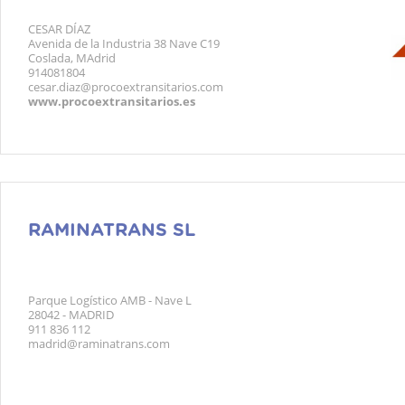
CESAR DÍAZ
Avenida de la Industria 38 Nave C19
Coslada, MAdrid
914081804
cesar.diaz@procoextransitarios.com
www.procoextransitarios.es
RAMINATRANS SL
Parque Logístico AMB - Nave L
28042 - MADRID
911 836 112
madrid@raminatrans.com