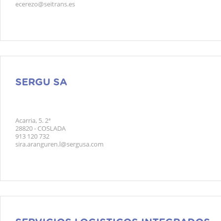
ecerezo@seitrans.es
SERGU SA
Acarria, 5. 2ª
28820 - COSLADA
913 120 732
sira.aranguren.l@sergusa.com