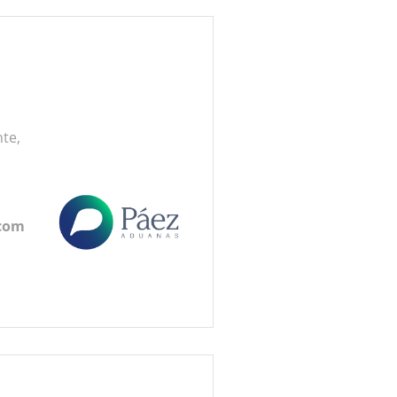
nte,
m
.com