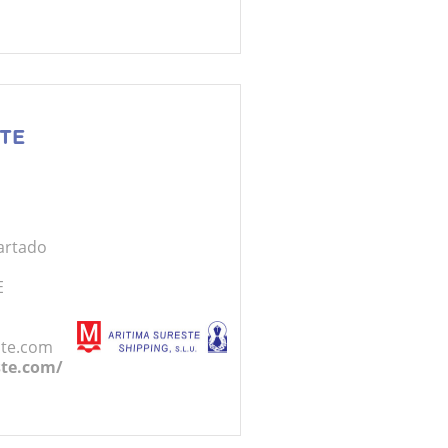
TE
partado
E
ste.com
ste.com/