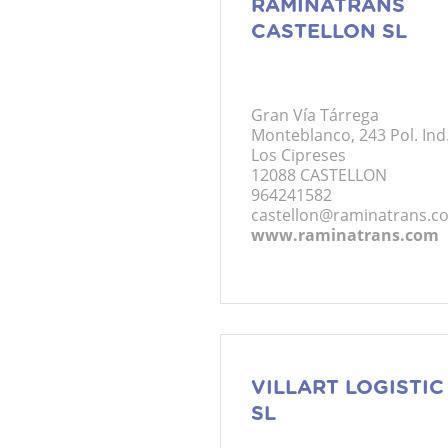
RAMINATRANS
CASTELLON SL
Gran Vía Tárrega
Monteblanco, 243 Pol. Ind
Los Cipreses
12088 CASTELLON
964241582
castellon@raminatrans.c
www.raminatrans.com
VILLART LOGISTIC
SL