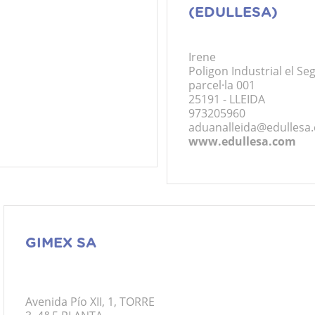
(EDULLESA)
Irene
Poligon Industrial el Se
parcel·la 001
25191 - LLEIDA
973205960
aduanalleida@edullesa
www.edullesa.com
GIMEX SA
Avenida Pío XII, 1, TORRE