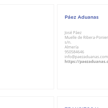
Páez Aduanas
José Páez
Muelle de Ribera-Ponie
s/n.
Almería
950584646
info@paezaduanas.co
https://paezaduanas