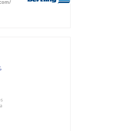
.com/
,
os
da