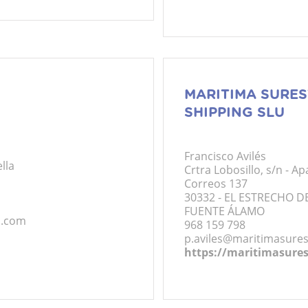
MARITIMA SURES
SHIPPING SLU
Francisco Avilés
lla
Crtra Lobosillo, s/n - A
Correos 137
30332 - EL ESTRECHO D
FUENTE ÁLAMO
l.com
968 159 798
p.aviles@maritimasure
https://maritimasure