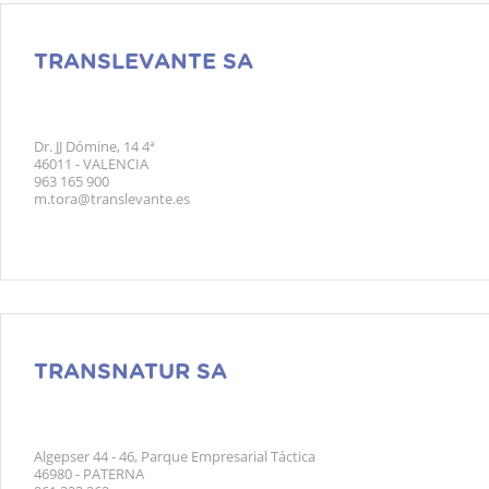
TRANSLEVANTE SA
Dr. JJ Dómine, 14 4ª
46011 - VALENCIA
963 165 900
m.tora@translevante.es
TRANSNATUR SA
Algepser 44 - 46, Parque Empresarial Táctica
46980 - PATERNA