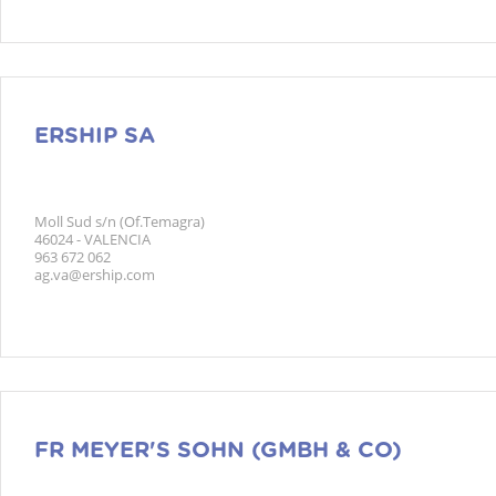
ERSHIP SA
Moll Sud s/n (Of.Temagra)
46024 - VALENCIA
963 672 062
ag.va@ership.com
FR MEYER'S SOHN (GMBH & CO)