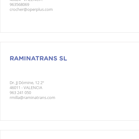
963568069
crocher@operplus.com
RAMINATRANS SL
Dr. JJ Dómine, 12 2º
46011 - VALENCIA
963 241 050
rmilla@raminatrans.com