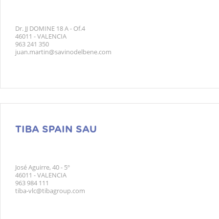
Dr. JJ DOMINE 18 A - Of.4
46011 - VALENCIA
963 241 350
juan.martin@savinodelbene.com
TIBA SPAIN SAU
José Aguirre, 40 - 5º
46011 - VALENCIA
963 984 111
tiba-vlc@tibagroup.com