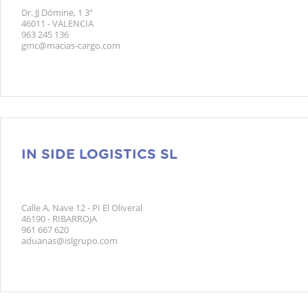
Dr. JJ Dómine, 1 3º
46011 - VALENCIA
963 245 136
gmc@macias-cargo.com
IN SIDE LOGISTICS SL
Calle A, Nave 12 - PI El Oliveral
46190 - RIBARROJA
961 667 620
aduanas@islgrupo.com