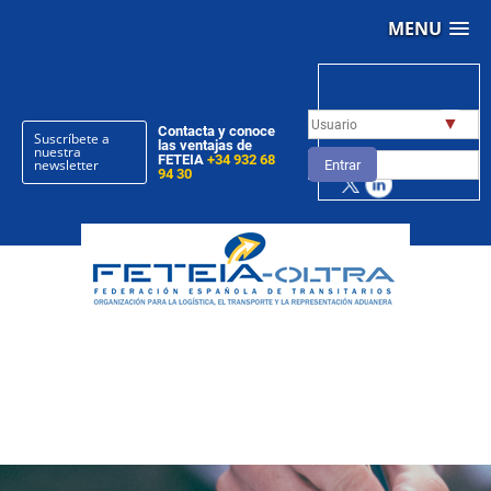
MENU
▼
Contacta y conoce
Suscríbete a
las ventajas de
nuestra
FETEIA
+34 932 68
newsletter
Entrar
94 30