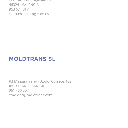
Manuel Soto Ingeniero, 15
46024 - VALENCIA
963 674 317
c.amador@mpg.com.es
MOLDTRANS SL
P.I Massamagrell - Apdo. Correos 102
46130 - MASSAMAGRELL
961 450 507
cmoldes@moldtrans.com