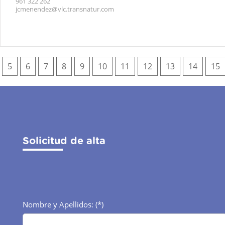
961 322 262
jcmenendez@vlc.transnatur.com
5
6
7
8
9
10
11
12
13
14
15
Solicitud de alta
Nombre y Apellidos: (*)