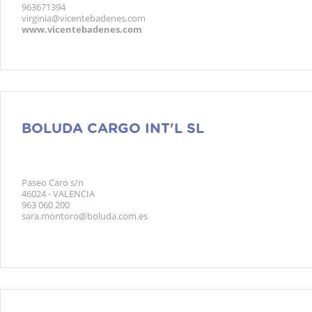
963671394
virginia@vicentebadenes.com
www.vicentebadenes.com
BOLUDA CARGO INT'L SL
Paseo Caro s/n
46024 - VALENCIA
963 060 200
sara.montoro@boluda.com.es