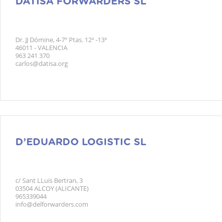
DATISA FORWARDERS SL
Dr. JJ Dómine, 4-7º Ptas. 12ª -13ª
46011 - VALENCIA
963 241 370
carlos@datisa.org
D’EDUARDO LOGISTIC SL
c/ Sant LLuis Bertran, 3
03504 ALCOY (ALICANTE)
965339044
info@delforwarders.com