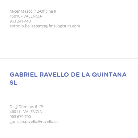
Micer Mascó, 42-Oficina 9
46010 - VALENCIA
963 241 440
antonio.ballesteros@fms-logistics.com
GABRIEL RAVELLO DE LA QUINTANA
SL
Dr. JJ Dómine, 6 13ª
46011 - VALENCIA
963 679 700
gonzalo.ravello@ravello.es