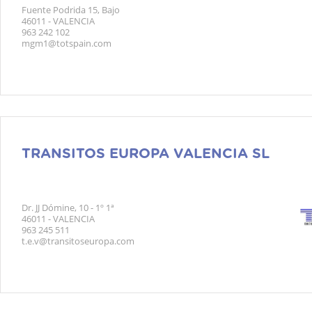
Fuente Podrida 15, Bajo
46011 - VALENCIA
963 242 102
mgm1@totspain.com
TRANSITOS EUROPA VALENCIA SL
Dr. JJ Dómine, 10 - 1º 1ª
46011 - VALENCIA
963 245 511
t.e.v@transitoseuropa.com