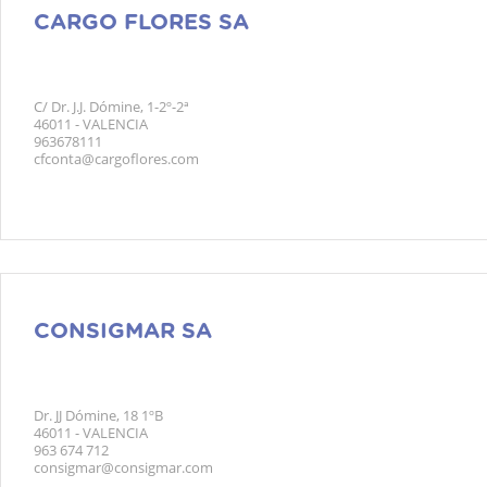
CARGO FLORES SA
C/ Dr. J.J. Dómine, 1-2º-2ª
46011 - VALENCIA
963678111
cfconta@cargoflores.com
CONSIGMAR SA
Dr. JJ Dómine, 18 1ºB
46011 - VALENCIA
963 674 712
consigmar@consigmar.com