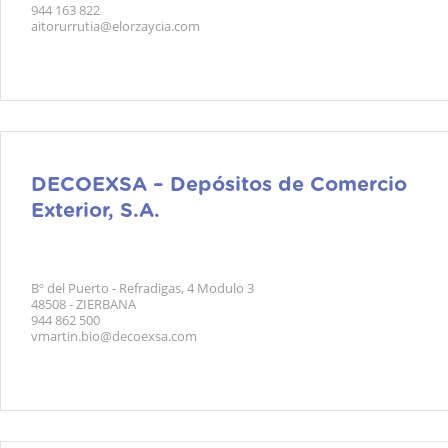
944 163 822
aitorurrutia@elorzaycia.com
DECOEXSA – Depósitos de Comercio
Exterior, S.A.
Bº del Puerto - Refradigas, 4 Modulo 3
48508 - ZIERBANA
944 862 500
vmartin.bio@decoexsa.com