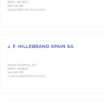
48001 - BILBAO
944 536 400
vprado@bio.ifsneutral.com
J. F. HILLEBRAND SPAIN SA
Ibañez de Bilbao, 3-3º
48001 - BILBAO
944 248 700
m.alonso@jfhillebrand.com