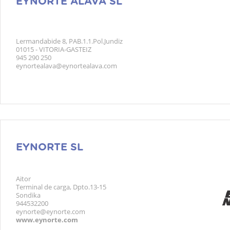
EYNORTE ÁLAVA SL
Lermandabide 8, PAB.1.1.Pol.Jundiz
01015 - VITORIA-GASTEIZ
945 290 250
eynortealava@eynortealava.com
EYNORTE SL
Aitor
Terminal de carga, Dpto.13-15
Sondika
944532200
eynorte@eynorte.com
www.eynorte.com