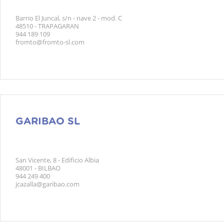
Barrio El Juncal, s/n - nave 2 - mod. C
48510 - TRAPAGARAN
944 189 109
fromto@fromto-sl.com
GARIBAO SL
San Vicente, 8 - Edificio Albia
48001 - BILBAO
944 249 400
jcazalla@garibao.com