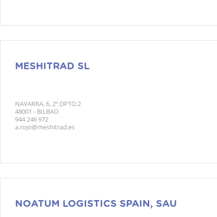
MESHITRAD SL
NAVARRA, 6, 2º.DPTO.2
48001 - BILBAO
944 246 972
a.rojo@meshitrad.es
NOATUM LOGISTICS SPAIN, SAU