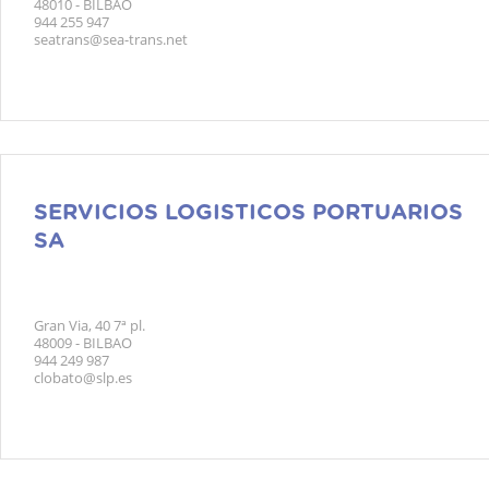
48010 - BILBAO
944 255 947
seatrans@sea-trans.net
SERVICIOS LOGISTICOS PORTUARIOS
SA
Gran Via, 40 7ª pl.
48009 - BILBAO
944 249 987
clobato@slp.es