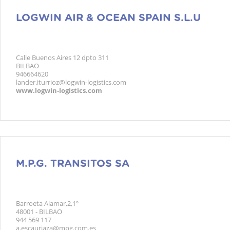
LOGWIN AIR & OCEAN SPAIN S.L.U
Calle Buenos Aires 12 dpto 311
BILBAO
946664620
lander.iturrioz@logwin-logistics.com
www.logwin-logistics.com
M.P.G. TRANSITOS SA
Barroeta Alamar,2,1º
48001 - BILBAO
944 569 117
a.escauriaza@mpg.com.es