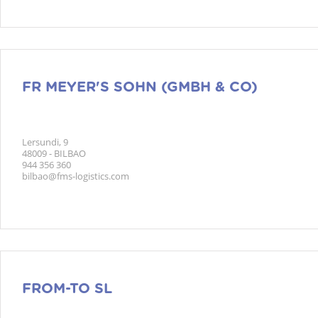
FR MEYER'S SOHN (GMBH & CO)
Lersundi, 9
48009 - BILBAO
944 356 360
bilbao@fms-logistics.com
FROM-TO SL