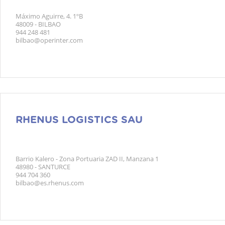
Máximo Aguirre, 4. 1ºB
48009 - BILBAO
944 248 481
bilbao@operinter.com
RHENUS LOGISTICS SAU
Barrio Kalero - Zona Portuaria ZAD II, Manzana 1
48980 - SANTURCE
944 704 360
bilbao@es.rhenus.com