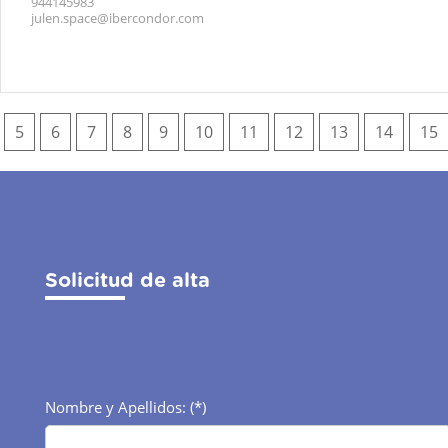
944145983
julen.space@ibercondor.com
5
6
7
8
9
10
11
12
13
14
15
Solicitud de alta
Nombre y Apellidos: (*)