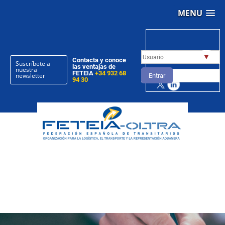
MENU
▼
Contacta y conoce
Suscríbete a
las ventajas de
nuestra
FETEIA
+34 932 68
newsletter
Entrar
94 30