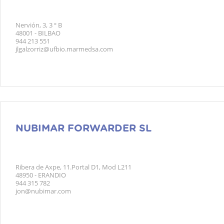
Nervión, 3, 3 º B
48001 - BILBAO
944 213 551
jlgalzorriz@ufbio.marmedsa.com
NUBIMAR FORWARDER SL
Ribera de Axpe, 11.Portal D1, Mod L211
48950 - ERANDIO
944 315 782
jon@nubimar.com