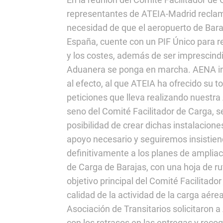
representantes de ATEIA-Madrid recl
necesidad de que el aeropuerto de Bar
España, cuente con un PIF Único para r
y los costes, además de ser imprescindi
Aduanera se ponga en marcha. AENA in
al efecto, al que ATEIA ha ofrecido su to
peticiones que lleva realizando nuestr
seno del Comité Facilitador de Carga, se
posibilidad de crear dichas instalacion
apoyo necesario y seguiremos insistien
definitivamente a los planes de amplia
de Carga de Barajas, con una hoja de rut
objetivo principal del Comité Facilitado
calidad de la actividad de la carga aére
Asociación de Transitarios solicitaron
con los retrasos en las entregas y reco