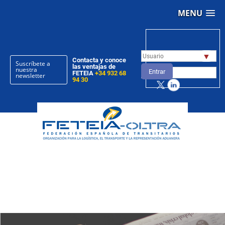
MENU
▼
Contacta y conoce
Suscríbete a
las ventajas de
nuestra
Entrar
FETEIA
+34 932 68
newsletter
94 30