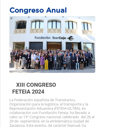
Congreso Anual
XIII CONGRESO
FETEIA 2024
La Federación española de Transitarios,
Organización para la logística, el transporte y la
Representación Aduanera (FETEIA-OLTRA), en
colaboración con Fundación Feteia, ha llevado a
cabo su 13º Congreso nacional, celebrado del 26 al
29 de septiembre, en la emblemática ciudad de
Zaragoza. Este evento, de carácter bianual, ha